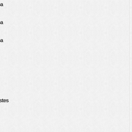
oa
oa
oa
stes