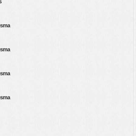
s
esma
esma
esma
esma