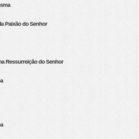
esma
da Paixão do Senhor
na Ressurreição do Senhor
oa
oa